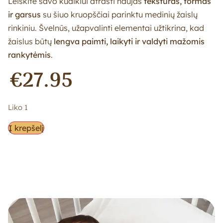
Leiskite savo kūdikiui atrasti naujas
tekstūras, formas
ir garsus
su šiuo kruopščiai parinktu medinių žaislų
rinkiniu. Švelnūs, užapvalinti elementai užtikrina, kad
žaislus būtų
lengva paimti, laikyti ir valdyti mažomis
rankytėmis
.
€
27.95
Liko 1
Į krepšelį