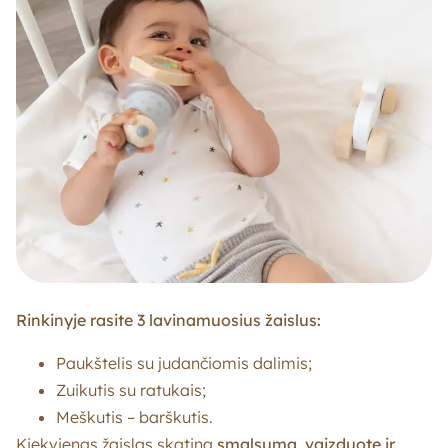
Rinkinyje rasite 3 lavinamuosius žaislus:
Paukštelis su judančiomis dalimis;
Zuikutis su ratukais;
Meškutis – barškutis.
Kiekvienas žaislas skatina
smalsumą, vaizduotę ir