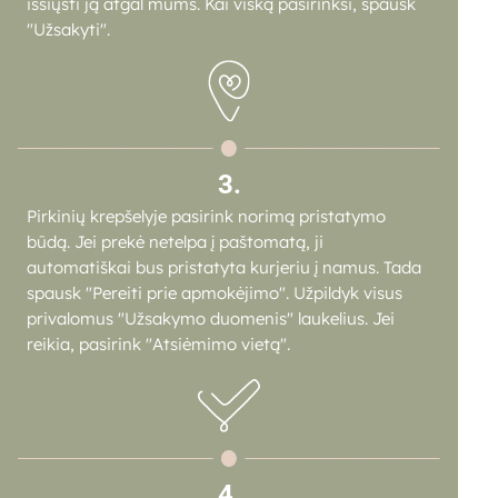
išsiųsti ją atgal mums. Kai viską pasirinksi, spausk
"Užsakyti".
3.
Pirkinių krepšelyje pasirink norimą pristatymo
būdą. Jei prekė netelpa į paštomatą, ji
automatiškai bus pristatyta kurjeriu į namus. Tada
spausk "Pereiti prie apmokėjimo". Užpildyk visus
privalomus "Užsakymo duomenis" laukelius. Jei
reikia, pasirink "Atsiėmimo vietą".
4.