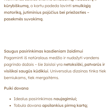
kūrybiškumą
, o kartu padeda lavinti
smulkiąją
motoriką, jutiminius pojūčius bei priežasties –
pasekmės suvokimą
.
Saugus pasirinkimas kasdieniam žaidimui
Pagaminti iš natūralaus medžio ir nudažyti vandens
pagrindo dažais – šie žaislai yra
netoksiški, patvarūs ir
visiškai saugūs kūdikiui
. Universalus dizainas tinka tiek
berniukams, tiek mergaitėms.
Puiki dovana
Idealus pasirinkimas
naujagimiui;
Tobula dovana
apsilankius pirmą kartą;