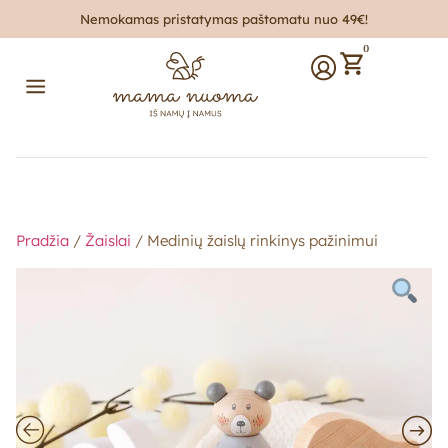
Nemokamas pristatymas paštomatu nuo 49€!
0
Pradžia
/
Žaislai
/ Medinių žaislų rinkinys pažinimui