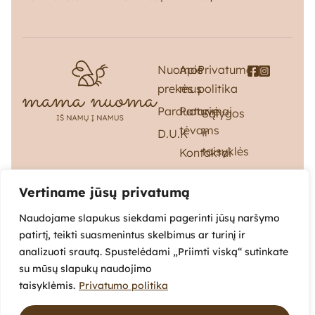
Nuomos
Apie
Privatumo
prekės
mus
politika
Parduotuvė
Patarimai
Sąlygos
tėvams
ir
D.U.K
taisyklės
Kontaktai
Pristatymas
Vertiname jūsų privatumą
ir
grąžinimas
Naudojame slapukus siekdami pagerinti jūsų naršymo
patirtį, teikti suasmenintus skelbimus ar turinį ir
analizuoti srautą. Spustelėdami „Priimti viską“ sutinkate
su mūsų slapukų naudojimo
© 2026 Mamanuoma |
taisyklėmis.
Privatumo politika
Sprendimas:
empat.studio