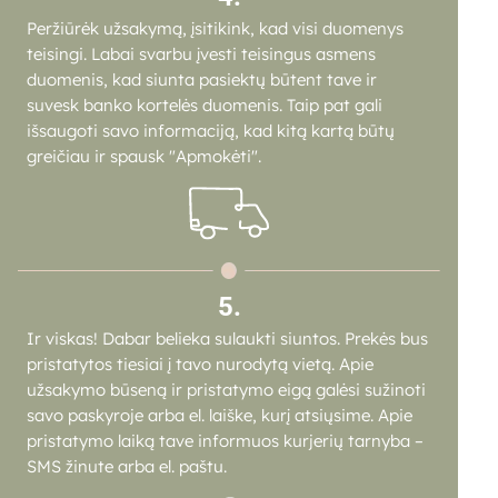
Peržiūrėk užsakymą, įsitikink, kad visi duomenys
teisingi. Labai svarbu įvesti teisingus asmens
duomenis, kad siunta pasiektų būtent tave ir
suvesk banko kortelės duomenis. Taip pat gali
išsaugoti savo informaciją, kad kitą kartą būtų
greičiau ir spausk "Apmokėti".
5.
Ir viskas! Dabar belieka sulaukti siuntos. Prekės bus
pristatytos tiesiai į tavo nurodytą vietą. Apie
užsakymo būseną ir pristatymo eigą galėsi sužinoti
savo paskyroje arba el. laiške, kurį atsiųsime. Apie
pristatymo laiką tave informuos kurjerių tarnyba –
SMS žinute arba el. paštu.