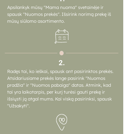
Apsilankyk mūsų "Mama nuoma" svetainėje ir
spausk "Nuomos prekės". Išsirink norimą prekę iš
mūsų siūlomo asortimento.
2.
Radęs tai, ko ieškai, spausk ant pasirinktos prekės.
Atsidariusiame prekės lange pasirink "Nuomos
pradžia" ir "Nuomos pabaiga" datas. Atmink, kad
tai yra laikotarpis, per kurį turėsi gauti prekę ir
išsiųsti ją atgal mums. Kai viską pasirinksi, spausk
"Užsakyti".