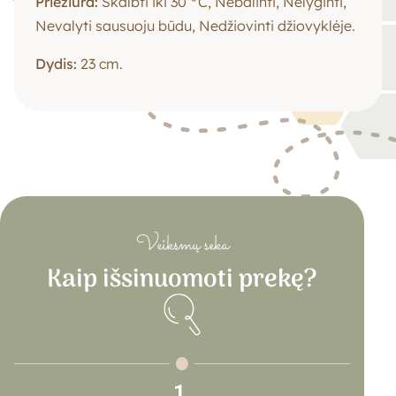
Priežiūra:
Skalbti iki 30 °C, Nebalinti, Nelyginti,
Nevalyti sausuoju būdu, Nedžiovinti džiovyklėje.
Dydis:
23 cm.
Veiksmų seka
Kaip išsinuomoti prekę?
1.