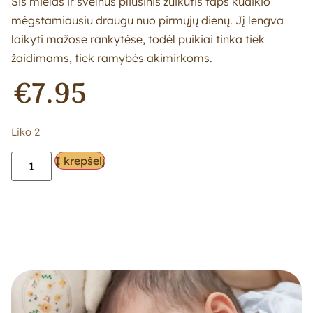
Šis mielas ir švelnus pliušinis zuikutis taps kūdikio
mėgstamiausiu draugu nuo pirmųjų dienų. Jį lengva
laikyti mažose rankytėse, todėl puikiai tinka tiek
žaidimams, tiek ramybės akimirkoms.
€
7.95
Liko 2
Į krepšelį