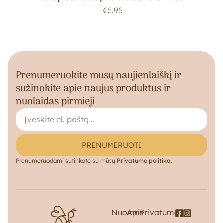
€
5.95
Prenumeruokite mūsų naujienlaiškį ir
sužinokite apie naujus produktus ir
nuolaidas pirmieji
PRENUMERUOTI
Prenumeruodami sutinkate su mūsų
Privatumo politika.
Nuomos
Apie
Privatumo