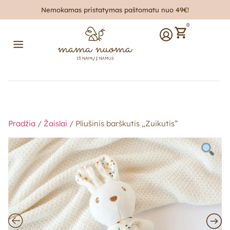
Nemokamas pristatymas paštomatu nuo 49€!
0
Pradžia
/
Žaislai
/ Pliušinis barškutis „Zuikutis”