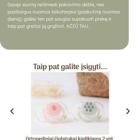
Gavęs siuntą neišmesk pakavimo dėžės,
nes
pasibaigus nuomos laikotarpiui (paskutinę nuomos
dieną), galėsi ten pat saugiai supakuoti prekę ir
taip pat greitai ją grąžinti. AČIŪ TAU.
Taip pat galite įsigyti...
Ortopediniai čiulptukai kūdikiams 2 vnt.