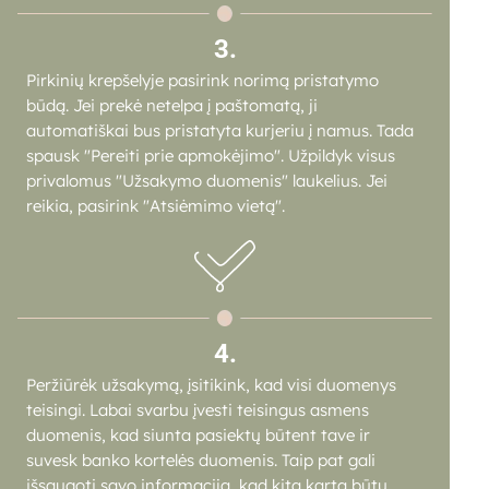
3.
Pirkinių krepšelyje pasirink norimą pristatymo
būdą. Jei prekė netelpa į paštomatą, ji
automatiškai bus pristatyta kurjeriu į namus. Tada
spausk "Pereiti prie apmokėjimo". Užpildyk visus
privalomus "Užsakymo duomenis" laukelius. Jei
reikia, pasirink "Atsiėmimo vietą".
4.
Peržiūrėk užsakymą, įsitikink, kad visi duomenys
teisingi. Labai svarbu įvesti teisingus asmens
duomenis, kad siunta pasiektų būtent tave ir
suvesk banko kortelės duomenis. Taip pat gali
išsaugoti savo informaciją, kad kitą kartą būtų