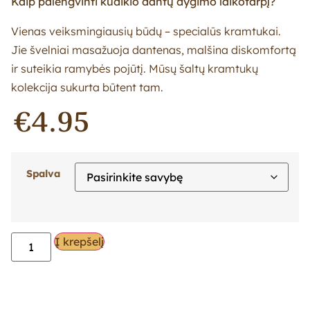
Kaip palengvinti kūdikio dantų dygimo laikotarpį?
Vienas veiksmingiausių būdų – specialūs kramtukai.
Jie švelniai masažuoja dantenas, malšina diskomfortą
ir suteikia ramybės pojūtį. Mūsų šaltų kramtukų
kolekcija sukurta būtent tam.
€
4.95
Spalva
Į krepšelį