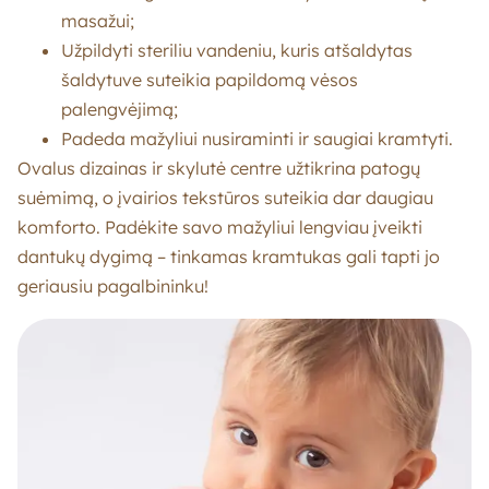
masažui;
Užpildyti steriliu vandeniu, kuris atšaldytas
šaldytuve suteikia papildomą vėsos
palengvėjimą;
Padeda mažyliui nusiraminti ir saugiai kramtyti.
Ovalus dizainas ir skylutė centre užtikrina patogų
suėmimą, o įvairios tekstūros suteikia dar daugiau
komforto. Padėkite savo mažyliui lengviau įveikti
dantukų dygimą – tinkamas kramtukas gali tapti jo
geriausiu pagalbininku!