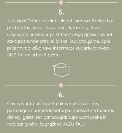
5.
Ir viskas! Dabar belieka sulaukti siuntos. Prekės bus
pristatytos tiesiai į tavo nurodytą vietą. Apie
užsakymo būseną ir pristatymo eigą galėsi sužinoti
savo paskyroje arba el. laiške, kurį atsiųsime. Apie
pristatymo laiką tave informuos kurjerių tarnyba –
SMS žinute arba el. paštu.
6.
Gavęs siuntą neišmesk pakavimo dėžės,
nes
pasibaigus nuomos laikotarpiui (paskutinę nuomos
dieną), galėsi ten pat saugiai supakuoti prekę ir
taip pat greitai ją grąžinti. AČIŪ TAU.