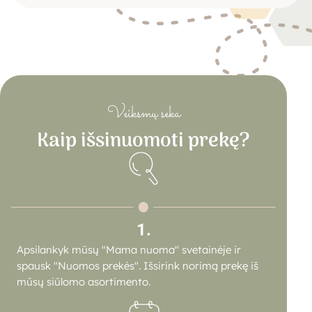
Veiksmų seka
Kaip išsinuomoti prekę?
1.
Apsilankyk mūsų "Mama nuoma" svetainėje ir
spausk "Nuomos prekės". Išsirink norimą prekę iš
mūsų siūlomo asortimento.