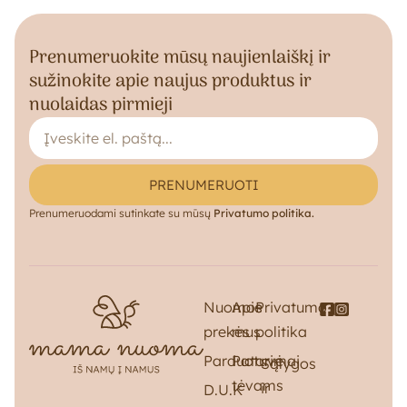
Prenumeruokite mūsų naujienlaiškį ir
sužinokite apie naujus produktus ir
nuolaidas pirmieji
PRENUMERUOTI
Prenumeruodami sutinkate su mūsų
Privatumo politika.
Nuomos
Apie
Privatumo
prekės
mus
politika
Parduotuvė
Patarimai
Sąlygos
tėvams
ir
D.U.K