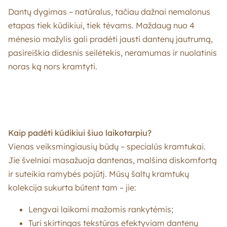
Dantų dygimas – natūralus, tačiau dažnai nemalonus
etapas tiek kūdikiui, tiek tėvams. Maždaug nuo 4
mėnesio mažylis gali pradėti jausti dantenų jautrumą,
pasireiškia didesnis seilėtekis, neramumas ir nuolatinis
noras ką nors kramtyti.
Kaip padėti kūdikiui šiuo laikotarpiu?
Vienas veiksmingiausių būdų – specialūs kramtukai.
Jie švelniai masažuoja dantenas, malšina diskomfortą
ir suteikia ramybės pojūtį. Mūsų šaltų kramtukų
kolekcija sukurta būtent tam – jie:
Lengvai laikomi mažomis rankytėmis;
Turi skirtingas tekstūras efektyviam dantenų