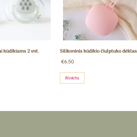
ai kūdikiams 2 vnt.
Silikoninis kūdikio čiulptuko dėkla
€
6.50
Rinktis