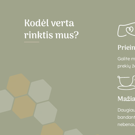
Kodėl verta
rinktis mus?
Priei
Galite 
prekių ž
Mažia
Daugiau
bandant
nebenau