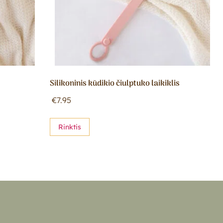
s
Silikoninis kūdikio čiulptuko laikiklis
€
7.95
Rinktis