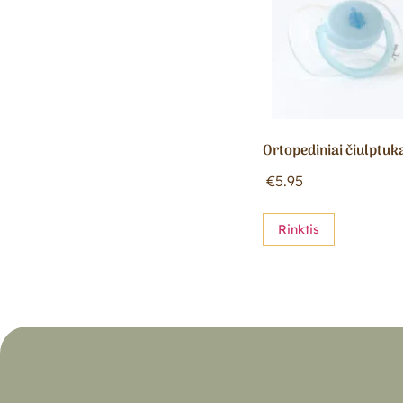
Ortopediniai čiulptuk
€
5.95
Rinktis