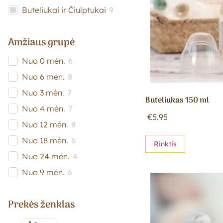
Buteliukai ir Čiulptukai
9
Amžiaus grupė
Nuo 0 mėn.
6
Nuo 6 mėn.
8
Nuo 3 mėn.
7
Buteliukas 150 ml
Nuo 4 mėn.
7
€
5.95
Nuo 12 mėn.
8
Nuo 18 mėn.
6
Rinktis
Nuo 24 mėn.
4
Nuo 9 mėn.
6
Prekės ženklas