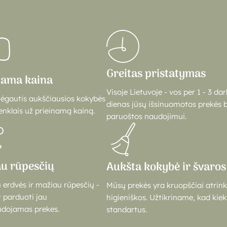
Greitas pristatymas
nama kaina
Visoje Lietuvoje - vos per 1 - 3 da
mėgautis aukščiausios kokybės
dienas jūsų išsinuomotos prekės 
enklais už prieinamą kainą.
paruoštos naudojimui.
u rūpesčių
Aukšta kokybė ir švaros
 erdvės ir mažiau rūpesčių -
Mūsų prekės yra kruopščiai atrinkt
 parduoti jau
higieniškos. Užtikriname, kad kie
dojamas prekes.
standartus.