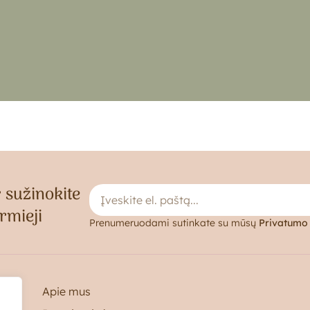
 sužinokite
rmieji
Prenumeruodami sutinkate su mūsų
Privatumo 
Apie mus