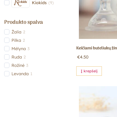
Kiokids
(
9
)
Produkto spalva
Žalia
2
Pilka
2
Keičiami buteliukų žin
Mėlyna
3
Ruda
2
€
4.50
Rožinė
3
Į krepšelį
Levanda
1