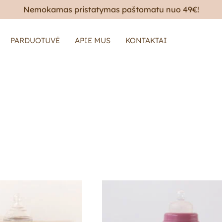
Nemokamas pristatymas paštomatu nuo 49€!
PARDUOTUVĖ
APIE MUS
KONTAKTAI