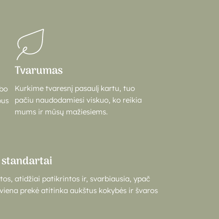
Tvarumas
Kurkime tvaresnį pasaulį kartu, tuo
rbo
pačiu naudodamiesi viskuo, ko reikia
bus
mums ir mūsų mažiesiems.
 standartai
os, atidžiai patikrintos ir, svarbiausia, ypač
kviena prekė atitinka aukštus kokybės ir švaros