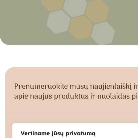
Prenumeruokite mūsų naujienlaiškį ir
apie naujus produktus ir nuolaidas pi
Nuomos prekės
Vertiname jūsų privatumą