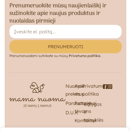
Prenumeruokite mūsų naujienlaiškį ir
sužinokite apie naujus produktus ir
nuolaidas pirmieji
PRENUMERUOTI
Prenumeruodami sutinkate su mūsų
Privatumo politika.
Nuomos
Apie
Privatumo
prekės
mus
politika
Parduotuvė
Patarimai
Sąlygos
tėvams
ir
D.U.K
taisyklės
Kontaktai
Pristatymas