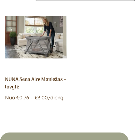
NUNA Sena Aire Maniežas –
lovytė
Nuo
€
0.76
-
€
3.00
/dieną