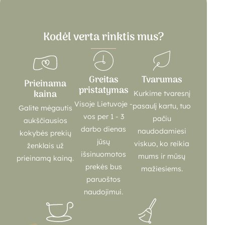
Kodėl verta rinktis mus?
Greitas
Tvarumas
Prieinama
pristatymas
kaina
Kurkime tvaresnį
Visoje Lietuvoje -
pasaulį kartu, tuo
Galite mėgautis
vos per 1 - 3
pačiu
aukščiausios
darbo dienas
naudodamiesi
kokybės prekių
jūsų
viskuo, ko reikia
ženklais už
išsinuomotos
mums ir mūsų
prieinamą kainą.
prekės bus
mažiesiems.
paruoštos
naudojimui.