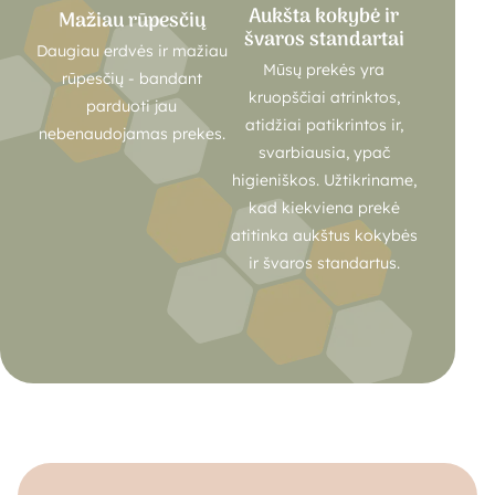
Aukšta kokybė ir
Mažiau rūpesčių
švaros standartai
Daugiau erdvės ir mažiau
Mūsų prekės yra
rūpesčių - bandant
kruopščiai atrinktos,
parduoti jau
atidžiai patikrintos ir,
nebenaudojamas prekes.
svarbiausia, ypač
higieniškos. Užtikriname,
kad kiekviena prekė
atitinka aukštus kokybės
ir švaros standartus.