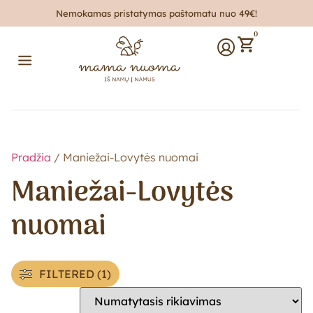
Nemokamas pristatymas paštomatu nuo 49€!
0
Pradžia
/ Maniežai-Lovytės nuomai
Maniežai-Lovytės
nuomai
FILTERED (1)