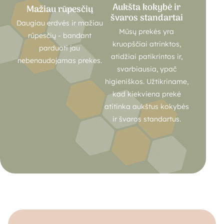
Aukšta kokybė ir
Mažiau rūpesčių
švaros standartai
Daugiau erdvės ir mažiau
Mūsų prekės yra
rūpesčių - bandant
kruopščiai atrinktos,
parduoti jau
atidžiai patikrintos ir,
nebenaudojamas prekes.
svarbiausia, ypač
higieniškos. Užtikriname,
kad kiekviena prekė
atitinka aukštus kokybės
ir švaros standartus.