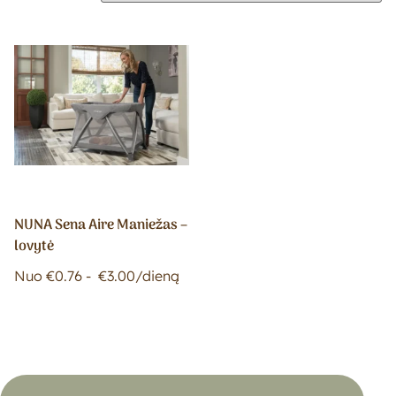
NUNA Sena Aire Maniežas –
lovytė
Nuo
€
0.76
-
€
3.00
/dieną