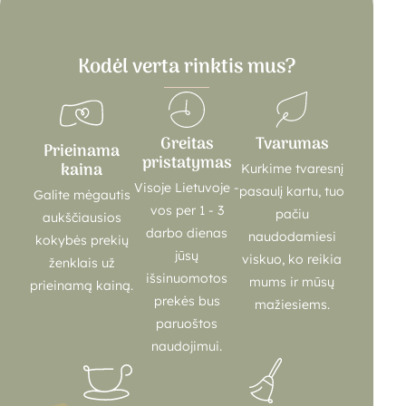
Kodėl verta rinktis mus?
Greitas
Tvarumas
Prieinama
pristatymas
kaina
Kurkime tvaresnį
Visoje Lietuvoje -
pasaulį kartu, tuo
Galite mėgautis
vos per 1 - 3
pačiu
aukščiausios
darbo dienas
naudodamiesi
kokybės prekių
jūsų
viskuo, ko reikia
ženklais už
išsinuomotos
mums ir mūsų
prieinamą kainą.
prekės bus
mažiesiems.
paruoštos
naudojimui.