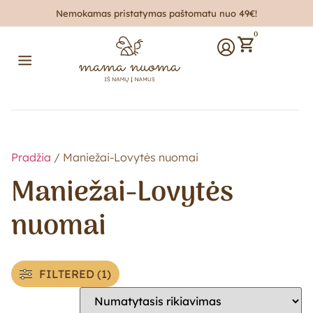
Nemokamas pristatymas paštomatu nuo 49€!
0
Pradžia
/ Maniežai-Lovytės nuomai
Maniežai-Lovytės
nuomai
FILTERED (1)