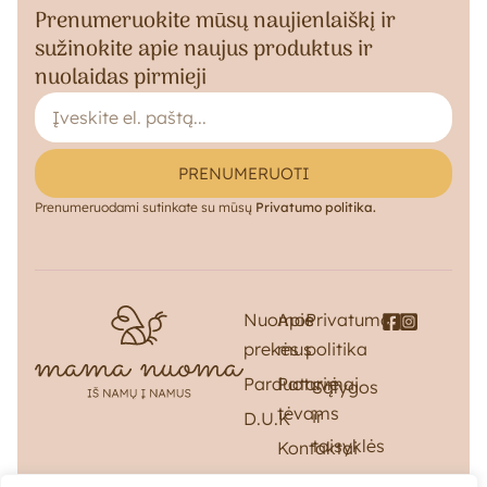
Prenumeruokite mūsų naujienlaiškį ir
sužinokite apie naujus produktus ir
nuolaidas pirmieji
PRENUMERUOTI
Prenumeruodami sutinkate su mūsų
Privatumo politika.
Nuomos
Apie
Privatumo
prekės
mus
politika
Parduotuvė
Patarimai
Sąlygos
tėvams
ir
D.U.K
taisyklės
Kontaktai
Pristatymas