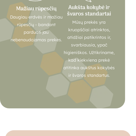
Aukšta kokybė ir
Mažiau rūpesčių
švaros standartai
Daugiau erdvės ir mažiau
Mūsų prekės yra
rūpesčių - bandant
kruopščiai atrinktos,
parduoti jau
atidžiai patikrintos ir,
nebenaudojamas prekes.
svarbiausia, ypač
higieniškos. Užtikriname,
kad kiekviena prekė
atitinka aukštus kokybės
ir švaros standartus.