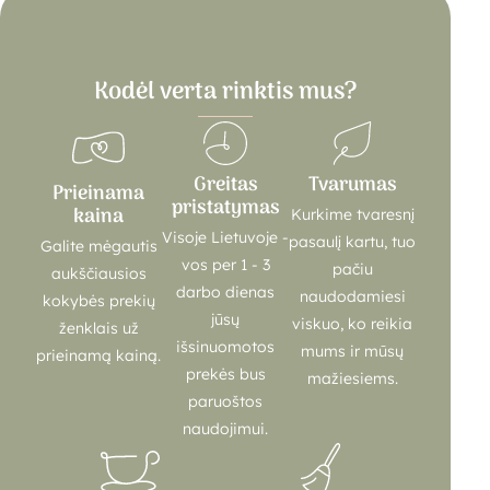
Kodėl verta rinktis mus?
Greitas
Tvarumas
Prieinama
pristatymas
kaina
Kurkime tvaresnį
Visoje Lietuvoje -
pasaulį kartu, tuo
Galite mėgautis
vos per 1 - 3
pačiu
aukščiausios
darbo dienas
naudodamiesi
kokybės prekių
jūsų
viskuo, ko reikia
ženklais už
išsinuomotos
mums ir mūsų
prieinamą kainą.
prekės bus
mažiesiems.
paruoštos
naudojimui.