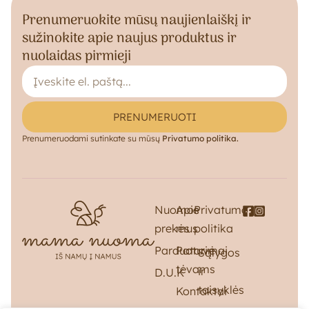
Prenumeruokite mūsų naujienlaiškį ir
sužinokite apie naujus produktus ir
nuolaidas pirmieji
PRENUMERUOTI
Prenumeruodami sutinkate su mūsų
Privatumo politika.
Nuomos
Apie
Privatumo
prekės
mus
politika
Parduotuvė
Patarimai
Sąlygos
tėvams
ir
D.U.K
taisyklės
Kontaktai