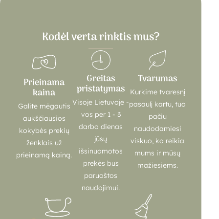
Kodėl verta rinktis mus?
Greitas
Tvarumas
Prieinama
pristatymas
kaina
Kurkime tvaresnį
Visoje Lietuvoje -
pasaulį kartu, tuo
Galite mėgautis
vos per 1 - 3
pačiu
aukščiausios
darbo dienas
naudodamiesi
kokybės prekių
jūsų
viskuo, ko reikia
ženklais už
išsinuomotos
mums ir mūsų
prieinamą kainą.
prekės bus
mažiesiems.
paruoštos
naudojimui.