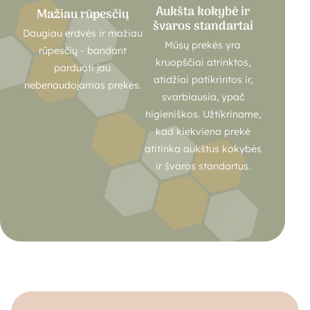
Aukšta kokybė ir
Mažiau rūpesčių
švaros standartai
Daugiau erdvės ir mažiau
Mūsų prekės yra
rūpesčių - bandant
kruopščiai atrinktos,
parduoti jau
atidžiai patikrintos ir,
nebenaudojamas prekes.
svarbiausia, ypač
higieniškos. Užtikriname,
kad kiekviena prekė
atitinka aukštus kokybės
ir švaros standartus.