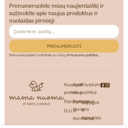
Prenumeruokite mūsų naujienlaiškį ir
sužinokite apie naujus produktus ir
nuolaidas pirmieji
PRENUMERUOTI
Prenumeruodami sutinkate su mūsų
Privatumo politika.
Nuomos
Apie
Privatumo
prekės
mus
politika
Parduotuvė
Patarimai
Sąlygos
tėvams
ir
D.U.K
taisyklės
Kontaktai
Pristatymas