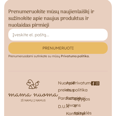
Prenumeruokite mūsų naujienlaiškį ir
sužinokite apie naujus produktus ir
nuolaidas pirmieji
PRENUMERUOTI
Prenumeruodami sutinkate su mūsų
Privatumo politika.
Nuomos
Apie
Privatumo
prekės
mus
politika
Parduotuvė
Patarimai
Sąlygos
tėvams
ir
D.U.K
taisyklės
Kontaktai