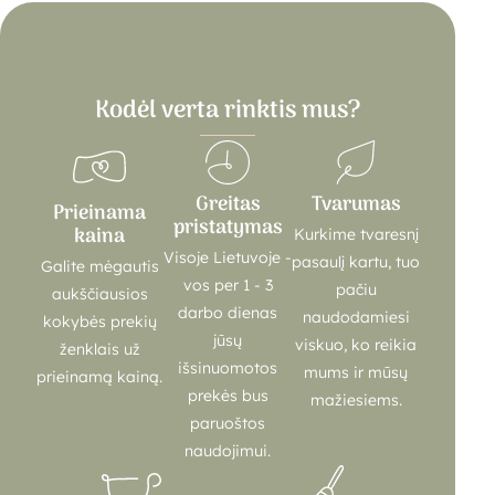
Kodėl verta rinktis mus?
Greitas
Tvarumas
Prieinama
pristatymas
kaina
Kurkime tvaresnį
Visoje Lietuvoje -
pasaulį kartu, tuo
Galite mėgautis
vos per 1 - 3
pačiu
aukščiausios
darbo dienas
naudodamiesi
kokybės prekių
jūsų
viskuo, ko reikia
ženklais už
išsinuomotos
mums ir mūsų
prieinamą kainą.
prekės bus
mažiesiems.
paruoštos
naudojimui.