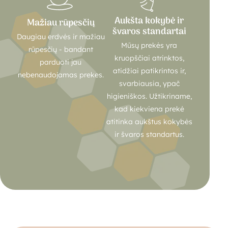
Aukšta kokybė ir
Mažiau rūpesčių
švaros standartai
Daugiau erdvės ir mažiau
Mūsų prekės yra
rūpesčių - bandant
kruopščiai atrinktos,
parduoti jau
atidžiai patikrintos ir,
nebenaudojamas prekes.
svarbiausia, ypač
higieniškos. Užtikriname,
kad kiekviena prekė
atitinka aukštus kokybės
ir švaros standartus.