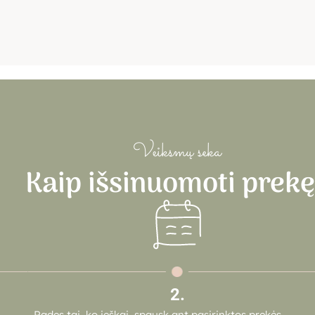
Veiksmų seka
Kaip išsinuomoti prek
2.
Radęs tai, ko ieškai, spausk ant pasirinktos prekės.