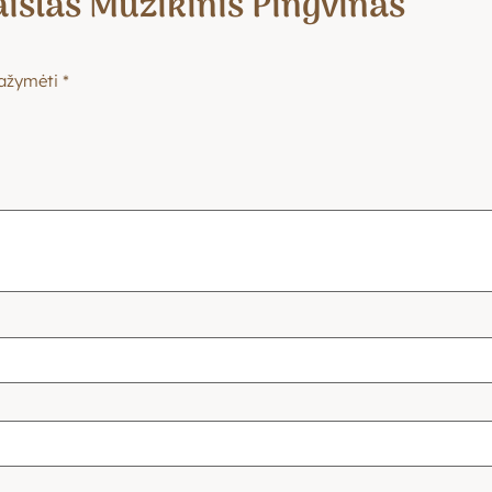
islas Muzikinis Pingvinas”
 pažymėti
*