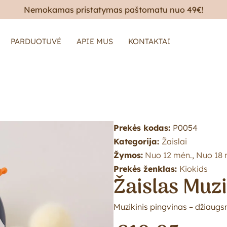
Nemokamas pristatymas paštomatu nuo 49€!
PARDUOTUVĖ
APIE MUS
KONTAKTAI
Prekės kodas:
P0054
Kategorija:
Žaislai
Žymos:
Nuo 12 mėn.
,
Nuo 18 
Prekės ženklas:
Kiokids
Žaislas Muzi
Muzikinis pingvinas – džiau