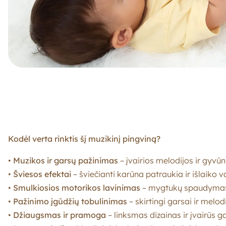
Kodėl verta rinktis šį muzikinį pingviną?
•
Muzikos ir garsų pažinimas
– įvairios melodijos ir gyvū
•
Šviesos efektai
– šviečianti karūna patraukia ir išlaiko 
•
Smulkiosios motorikos lavinimas
– mygtukų spaudymas 
•
Pažinimo įgūdžių tobulinimas
– skirtingi garsai ir melod
•
Džiaugsmas ir pramoga
– linksmas dizainas ir įvairūs 