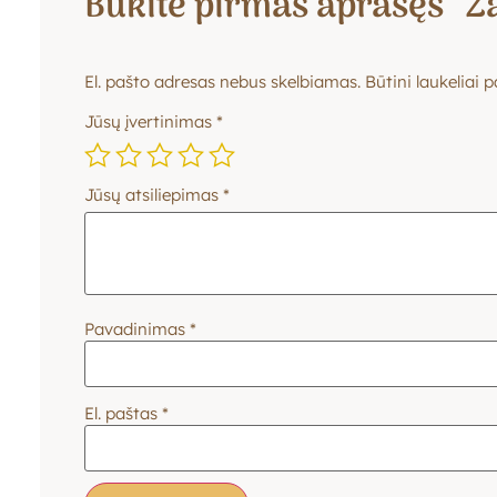
Būkite pirmas aprašęs “Ža
El. pašto adresas nebus skelbiamas.
Būtini laukeliai
Jūsų įvertinimas
*
Jūsų atsiliepimas
*
Pavadinimas
*
El. paštas
*