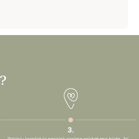
ę?
3.
Pirkinių krepšelyje pasirink norimą pristatymo būdą. Jei