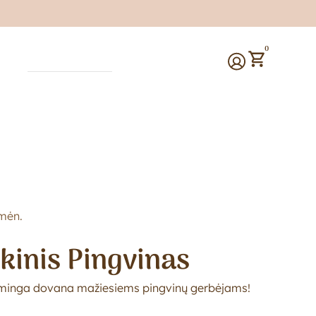
0
mėn.
kinis Pingvinas
gsminga dovana mažiesiems pingvinų gerbėjams!