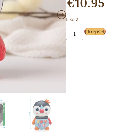
€
10.95
Liko 2
Į krepšelį