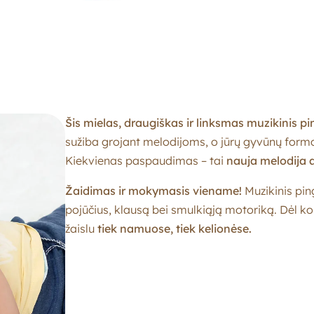
Šis mielas, draugiškas ir linksmas muzikinis p
sužiba grojant melodijoms, o jūrų gyvūnų formos 
Kiekvienas paspaudimas – tai
nauja melodija 
Žaidimas ir mokymasis viename!
Muzikinis ping
pojūčius, klausą bei smulkiąją motoriką. Dėl kom
žaislu
tiek namuose, tiek kelionėse.