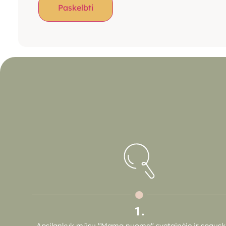
1.
Apsilankyk mūsų "Mama nuoma" svetainėje ir spausk