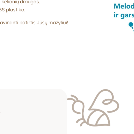
a kelionių draugas.
S plastiko.
lavinanti patirtis Jūsų mažyliui!
a