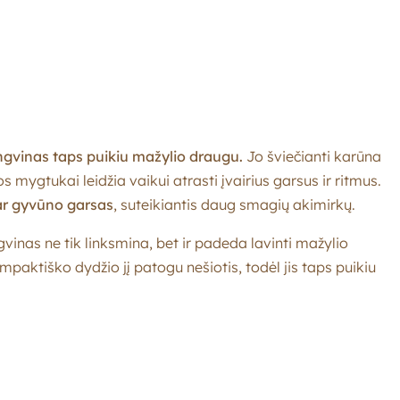
ingvinas taps puikiu mažylio draugu.
Jo šviečianti karūna
mygtukai leidžia vaikui atrasti įvairius garsus ir ritmus.
ar gyvūno garsas
, suteikiantis daug smagių akimirkų.
vinas ne tik linksmina, bet ir padeda lavinti mažylio
paktiško dydžio jį patogu nešiotis, todėl jis taps puikiu