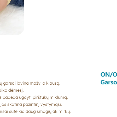
nų garsai lavina mažylio klausą.
vaiko dėmesį.
padeda ugdyti pirštukų miklumą.
ijos skatina pažintinį vystymąsi.
garsai suteikia daug smagių akimirkų.